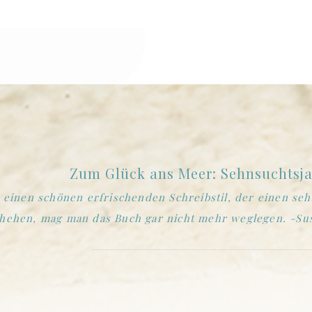
Eine Prise Inselglück
eder schön ein Buch wie dieses in der Qualität in Händ
haraktere, Setting, Handlung und Spannung
... -Snoppyb