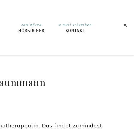
zum hören
e-mail schreiben
HÖRBÜCHER
KONTAKT
Traummann
siotherapeutin. Das findet zumindest