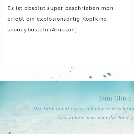
Es ist absolut super beschrieben man
erlebt ein explosionsartig Kopfkino.
snoopybasteln (Amazon)
Ein
ins
Es ist immer wieder schön ein Buch wie di
Charaktere, Setting, Handlu